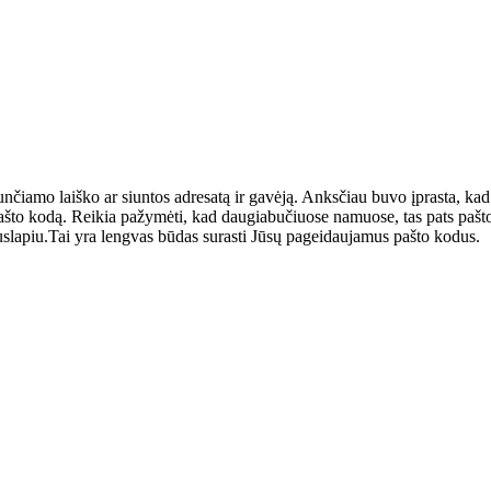
 siunčiamo laiško ar siuntos adresatą ir gavėją. Anksčiau buvo įprasta, ka
rą pašto kodą. Reikia pažymėti, kad daugiabučiuose namuose, tas pats pa
uslapiu.Tai yra lengvas būdas surasti Jūsų pageidaujamus pašto kodus.