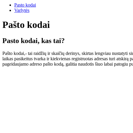
Pasto kodai
Varlytės
Pašto kodai
Pasto kodai, kas tai?
Pašto kodai,- tai raidžių ir skaičių derinys, skirtas lengviau nustatyti
laikas pasikeitus tvarka ir kiekvienas registruotas adresas turi atski
pageidaujamo adreso pašto kodą, galitia naudotis šiuo labai patogiu p