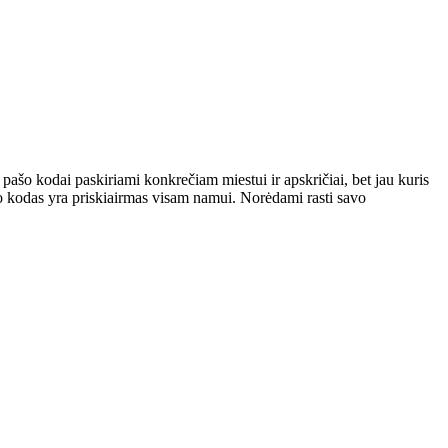
d pašo kodai paskiriami konkrečiam miestui ir apskričiai, bet jau kuris
što kodas yra priskiairmas visam namui. Norėdami rasti savo